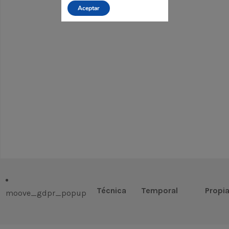
Aceptar
Técnica
Temporal
Propi
moove_gdpr_popup