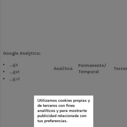
Google Analytics:
_ga
Permanente/
Analítica
Terce
_gat
Temporal
_gid
Utilizamos cookies propias y
de terceros con fines
analíticos y para mostrarte
publicidad relacionada con
tus preferencias.