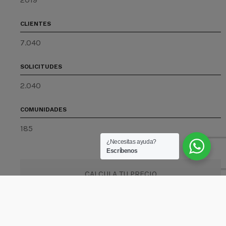
CLIENTES
7.040
SOLICITUDES
2.040
COMUNIDADES
185
¿Necesitas ayuda?
Escríbenos
CALCULA TU PRECIO
Share