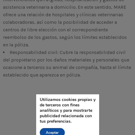
asistencia veterinaria a domicilio. En este sentido, MARE
ofrece una relación de hospitales y clínicas veterinarias
colaboradoras, así como la posibilidad de acceder a
centros de libre elección con el correspondiente
reembolso de los gastos, según los límites establecidos
en la póliza.
Responsabilidad civil:
Cubre la responsabilidad civil
del propietario por los daños materiales y personales que
ocasione a terceros su animal de compañía, hasta el límite
establecido que aparezca en póliza.
Utilizamos cookies propias y
de terceros con fines
analíticos y para mostrarte
publicidad relacionada con
tus preferencias.
Aceptar